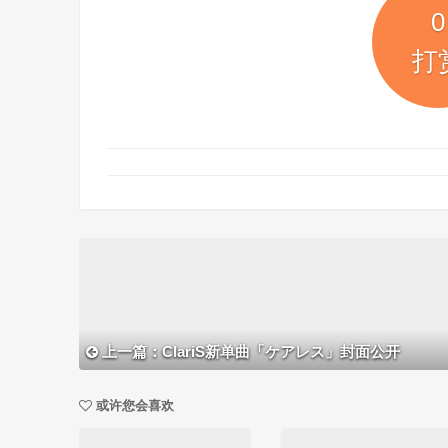
0
打
上一篇：ClariS新单曲「ケアレス」封面公开
或许您会喜欢