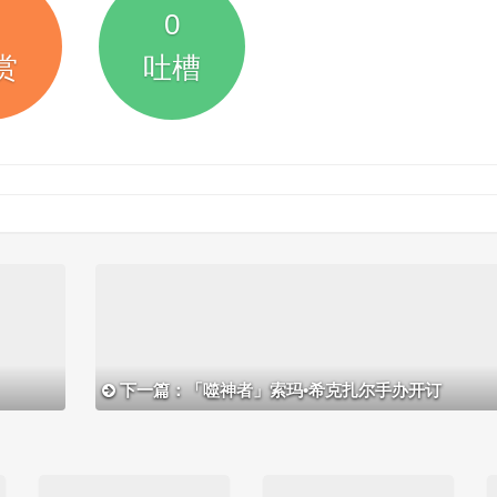
0
赏
吐槽
下一篇：「噬神者」索玛•希克扎尔手办开订