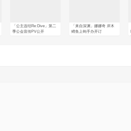
「公主连结Re:Dive」第二
「来自深渊」娜娜奇 岸木
季公会宣传PV公开
鳟鱼上钩手办开订