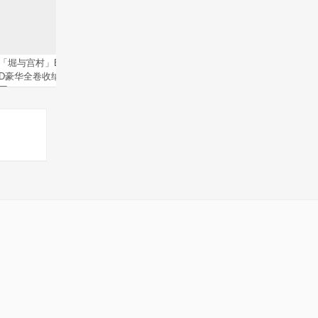
「堀与宫村」Blu-ray＆DV
舞台剧《电锯人》公布演出
索尼集团
D豪华全卷收纳BOX封面公
阵容及宣传视频
CP热门
开
上海站