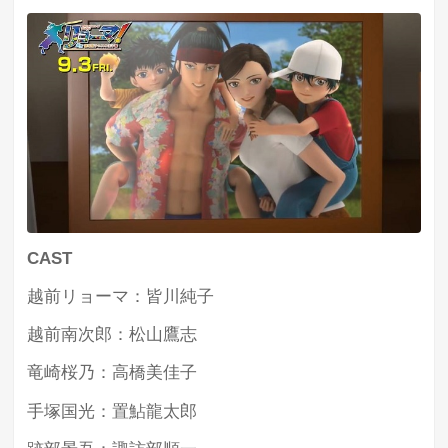
CAST
越前リョーマ：皆川純子
越前南次郎：松山鷹志
竜崎桜乃：高橋美佳子
手塚国光：置鮎龍太郎