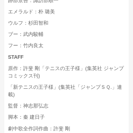
跡部景吾：諏訪部順一
エメラルド：朴 璐美
ウルフ：杉田智和
ブー：武内駿輔
フー：竹内良太
STAFF
原作：許斐 剛「テニスの王子様」(集英社 ジャンプ
コミックス刊)
「新テニスの王子様」(集英社「ジャンプＳＱ.」連
載)
監督：神志那弘志
脚本：秦 建日子
劇中歌全作詞作曲：許斐 剛