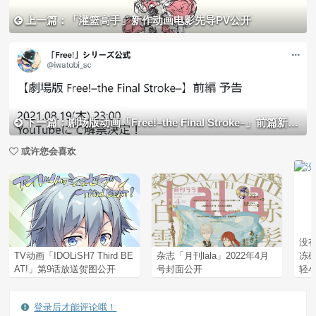
上一篇：「灌篮高手」新作动画电影先导PV公开
下一篇：剧场版动画「Free!–the Final Stroke–」前篇新预告将于8月19日解禁
或许您会喜欢
没
TV动画「IDOLiSH7 Third BE
杂志「月刊lala」2022年4月
冻
AT!」第9话放送贺图公开
号封面公开
轻
登录后才能评论哦！