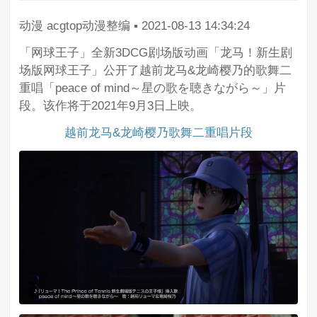
动漫
acgtop动漫整编
▪
2021-08-13 14:34:24
「网球王子」全新3DCG剧场版动画「龙马！新生剧
场版网球王子」公开了越前龙马&龙崎樱乃的歌舞二
重唱「peace of mind～星の歌を聴きながら～」片
段。该作将于2021年9月3日上映。
越前龙马&龙崎樱乃歌舞二重唱片段