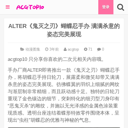
登录
ALTER《鬼灭之刃》蝴蝶忍手办 满满杀意的
姿态完美展现
动漫图集
3年前
acgtop
71
0
acgtop10 只分享你喜欢的二次元相关内容哦。
手办厂商ALTER即将推出一款《鬼灭之刃》蝴蝶忍手
办，将胡蝶忍手持日轮刀，展露柔和微笑却带又满满
杀意的姿态完美展现。彷彿蝶翼的羽织上细腻的网纹
与渐层制非常精细，而且跃动感十足。独特的日轮刀
重现了金色镶边的细节，突刺特化的细刃型刀身印有
“恶鬼灭杀”的雕纹，并施以无光泽感的金属色涂装重
现质感。透明台座连结着蝶形特效零件围绕本体，呈
现出“虫柱”胡蝶忍的优雅与神秘的气息。