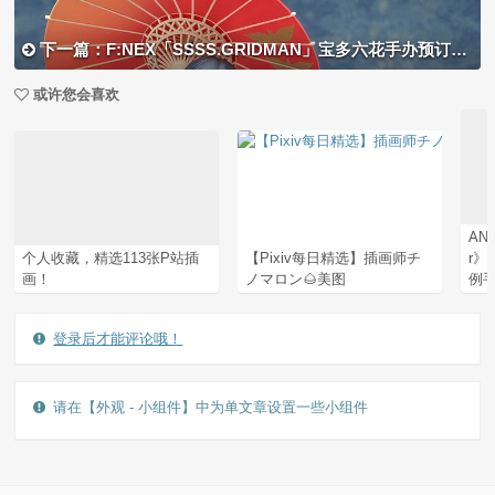
下一篇：F:NEX「SSSS.GRIDMAN」宝多六花手办预订开启
或许您会喜欢
ANI
个人收藏，精选113张P站插
【Pixiv每日精选】插画师チ
r》
画！
ノマロン🌰美图
例手
登录后才能评论哦！
请在【外观 - 小组件】中为单文章设置一些小组件