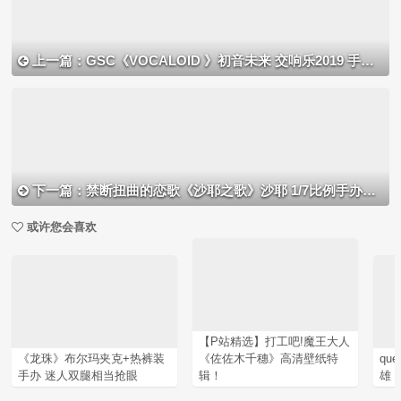
上一篇：GSC《VOCALOID 》初音未来 交响乐2019 手办开定
下一篇：禁断扭曲的恋歌《沙耶之歌》沙耶 1/7比例手办再贩开定
或许您会喜欢
【P站精选】打工吧!魔王大人
《龙珠》布尔玛夹克+热裤装
《佐佐木千穗》高清壁纸特
qu
手办 迷人双腿相当抢眼
辑！
雄 