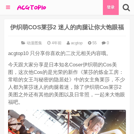
登录
伊织萌COS莱莎2 迷人的肉腿让你大饱眼福
动漫图集
4年前
acgtop
55
0
acgtop10 只分享你喜欢的二次元相关内容哦。
今天跟大家分享是日本知名Coser伊织萌的Cos美
图，这次他Cos的是光荣的新作《莱莎的炼金工房：
常暗的女王与秘密的隐居处》中的女主角莱莎，不少
人都为莱莎迷人的肉腿着迷，除了伊织萌Cos莱莎2
美图之外还有其他的美图以及日常照，一起来大饱眼
福吧。