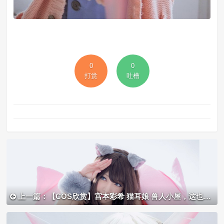
0
0
打赏
吐槽
上一篇：【COS欣赏】宫本彩希 猫耳娘 兽人小屋，这也太可爱了吧 awsl