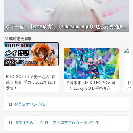
下一篇：【COS欣赏】《Fate/stay night》这么可爱的伊利亚给我来一打！
或许您会喜欢
BROCCOLI《圣骑士之战 -奋
战-》梅伊 手办，2022年12月
初音未来《MIKU EXPO五周
【P
发售！
年》Lucky☆Orb 手办开定
ノマ
登录后才能评论哦！
请在【外观 - 小组件】中为单文章设置一些小组件