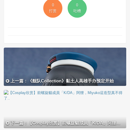
0
0
打赏
吐槽
上一篇：《舰队Collection》黏土人高雄手办预定开始
下一篇：【Cosplay欣赏】前螺旋貓成員「K/DA」阿狸，Miyuko這造型真不得了..