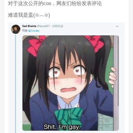
对于这次公开的cos，网友们纷纷发表评论
难道我是盖(⊙︿⊙)