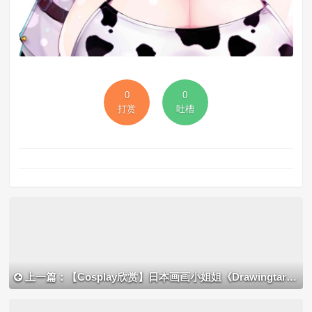
0
0
打赏
吐槽
上一篇：【Cosplay欣赏】日本画画小姐姐《Drawingtart》不露脸COS美图赏 身材比画棒！