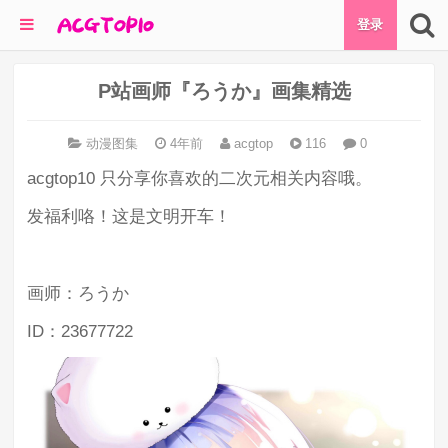
登录
P站画师『ろうか』画集精选
动漫图集
4年前
acgtop
116
0
acgtop10 只分享你喜欢的二次元相关内容哦。
发福利咯！这是文明开车！
画师：ろうか
ID：23677722