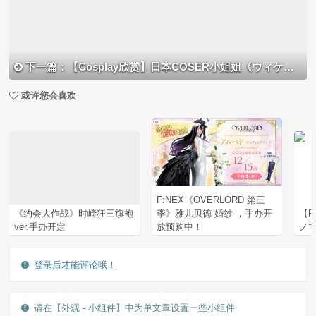
下一篇：【Cosplay欣赏】日本COSER小姐姐《ウィケン》写真美图，长相甜美气质逼人！
或许您会喜欢
F:NEX《OVERLORD 第三
《约会大作战》时崎狂三旗袍
季》雅儿贝德-婚纱-，手办开
【P
ver.手办开定
放预购中！
ノマ
登录后才能评论哦！
请在【外观 - 小组件】中为单文章设置一些小组件