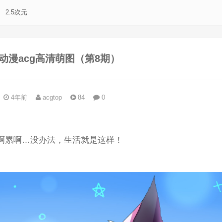
2.5次元
动漫acg高清萌图（第8期）
4年前
acgtop
84
0
。
啊累啊…没办法，生活就是这样！