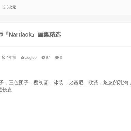
2.5次元
师『Nardack』画集精选
4年前
acgtop
97
0
。
：萌妹子，三色団子，樱初音，泳装，比基尼，欧派，魅惑的乳沟
，黑长直