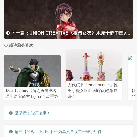
下一篇：UNION CREATIVE《租借女友》水原千鹤中国ver.，手办预定明年6 月发售！
或许您会喜欢
万代旗下「creer beaute」推
Max Factory《盾之勇者成名
出小魔女DoReMi的彩色润唇
【P
录》岩谷尚文 figma 可动手办
膏！
ノマ
登录后才能评论哦！
请在【外观 - 小组件】中为单文章设置一些小组件