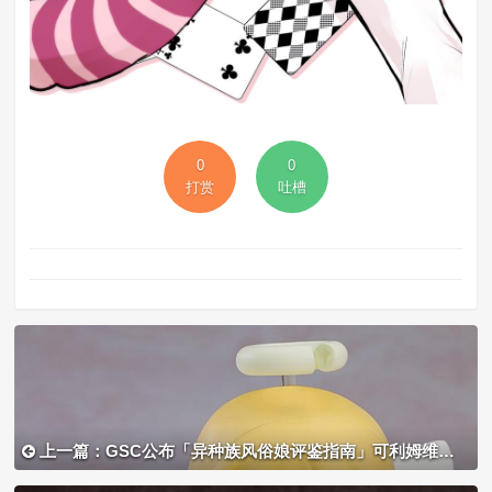
0
0
打赏
吐槽
上一篇：GSC公布「异种族风俗娘评鉴指南」可利姆维儿粘土人