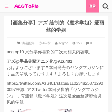
登录
【画集分享】アズ 绘制的《魔术学姐》爱丽
丝的学姐
动漫图集
4年前
acgtop
158
0
acgtop10 只分享你喜欢的二次元相关内容哦。
アズ@手品先辈アニメ化@Azu401
おはようございます☂本日発売のヤングマガジンに
手品先辈载っております！よろしくお愿いします
https://twitter.com/Azu401/status/110234825371290
0097
来源: アズTwitter本日发售的「ヤングマガジ
ン」 ，有连载《魔术学姐》这次是爱丽丝梦游仙境
风的学姐