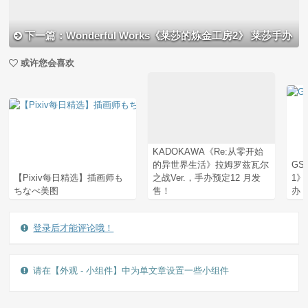
下一篇：Wonderful Works《莱莎的炼金工房2》 莱莎手办
或许您会喜欢
KADOKAWA《Re:从零开始
的异世界生活》拉姆罗兹瓦尔
GSC
【Pixiv每日精选】插画师も
之战Ver.，手办预定12 月发
1》
ちなべ美图
售！
办，
登录后才能评论哦！
请在【外观 - 小组件】中为单文章设置一些小组件