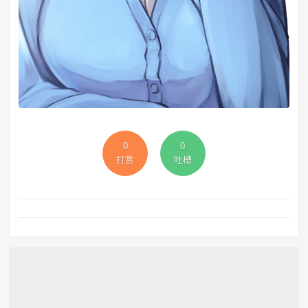
0
0
打赏
吐槽