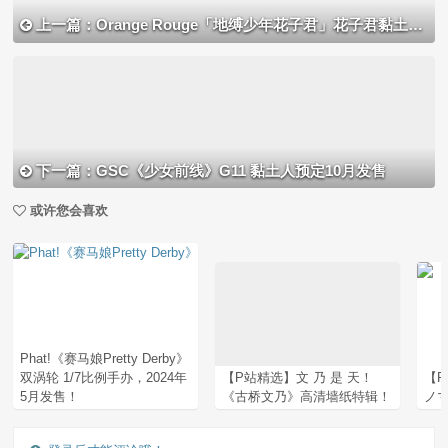
上一篇：Orange Rouge「地缚少年花子君」花子君黏土人开订
下一篇：GSC《少女前线》G11 黏土人预定10月发售
或许您会喜欢
Phat!《赛马娘Pretty Derby》
双涡轮 1/7比例手办，2024年
【P站精选】文 乃 是 天！
【P
5月发售！
《古桥文乃》高清墙纸特辑！
ノマ