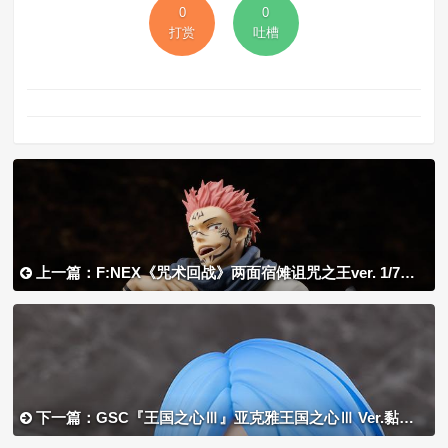
0
0
打赏
吐槽
上一篇：F:NEX《咒术回战》两面宿傩诅咒之王ver. 1/7比例手办，2022年02月发售！
下一篇：GSC『王国之心Ⅲ』亚克雅王国之心Ⅲ Ver.黏土人，2022年02月发售！