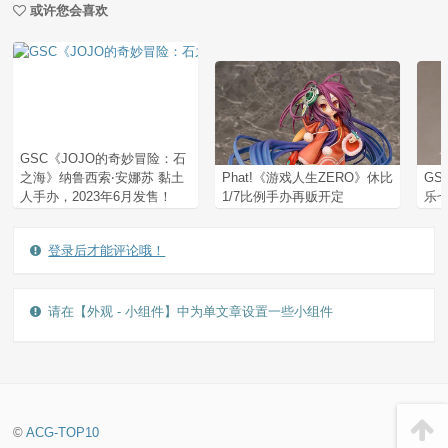
或许您会喜欢
GSC《JOJO的奇妙冒险：石
之海》纳鲁西索‧安娜苏 黏土
Phat!《游戏人生ZERO》休比
GS
人手办，2023年6月发售！
1/7比例手办再贩开定
乐七
登录后才能评论哦！
请在【外观 - 小组件】中为单文章设置一些小组件
©
ACG-TOP10