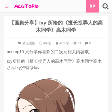
登录
【画集分享】Ixy 所绘的《擅长捉弄人的高
木同学》高木同学
动漫图集
4年前
acgtop
73
0
acgtop10 只分享你喜欢的二次元相关内容哦。
Ixy所绘的《擅长捉弄人的高木同学》高木同学高木
さんIxy推特@Ixy