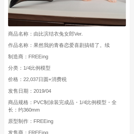
商品名称：由比滨结衣兔女郎Ver.
作品名称：果然我的青春恋爱喜剧搞错了。续
制造商：FREEing
分类：1/4比例模型
价格：22,037日圆+消费税
发售日期：2019/04
商品规格：PVC制涂装完成品・1/4比例模型・全
长：约360mm
原型制作：FREEing
发售商：FREEing