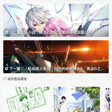
上一篇：轻小说「精灵幻想记」第20卷封面图公布
下一篇：「机动战士高达：闪光的哈萨维」X「高达G之复国运」X「天竺鼠车车」联动绘公开
或许您会喜欢