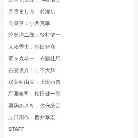
月雪ましろ：村濑步
高瀬亨：小西克幸
陸奥洋二郎：铃村健一
大湊秀夫：杉田智和
竜ヶ森恭一：齐藤壮馬
吾妻俊介：山下大辉
双葉亜由美：上田丽奈
馬淵修司：松田健一郎
栗駒あさを：佐仓绫音
志田周作：樱井孝宏
STAFF