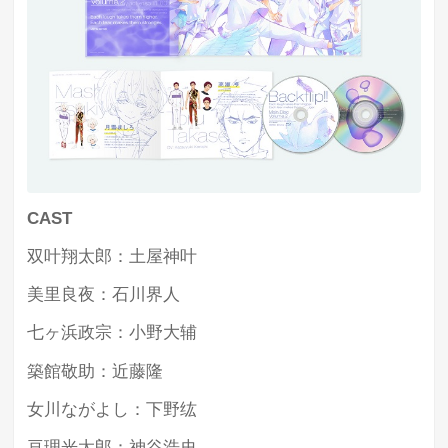
CAST
双叶翔太郎：土屋神叶
美里良夜：石川界人
七ヶ浜政宗：小野大辅
築館敬助：近藤隆
女川ながよし：下野纮
亘理光太郎：神谷浩史