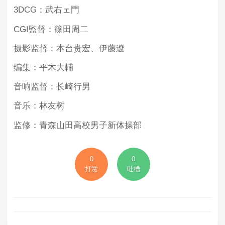
3DCG：武右ェ門
CGI監督：篠田周二
摄影监督：本台贵宏、伊藤遼
编集：平木大輔
音响监督：长崎行男
音乐：林友树
监修：青森山田高校男子新体操部
0
0
打赏
吐槽