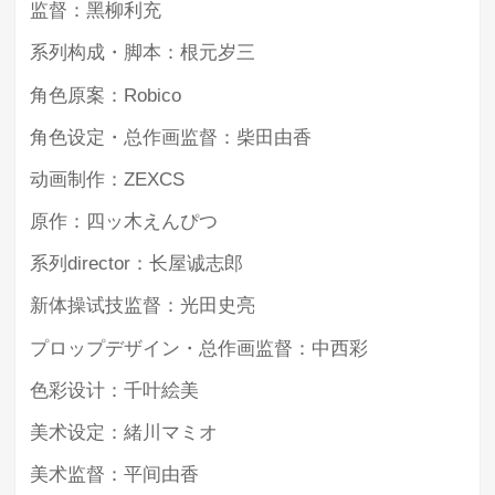
监督：黑柳利充
系列构成・脚本：根元岁三
角色原案：Robico
角色设定・总作画监督：柴田由香
动画制作：ZEXCS
原作：四ッ木えんぴつ
系列director：长屋诚志郎
新体操试技监督：光田史亮
プロップデザイン・总作画监督：中西彩
色彩设计：千叶絵美
美术设定：緒川マミオ
美术监督：平间由香