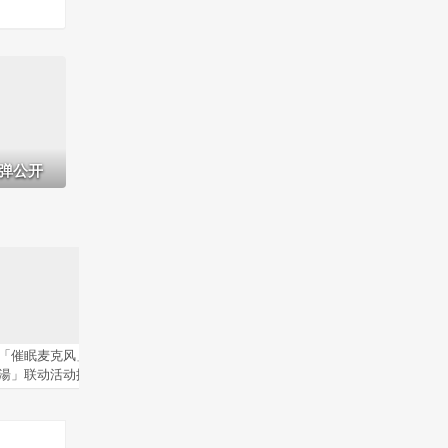
弹公开
「催眠麦克风」x「極楽
「鬼灭之刃」舞台剧新作将
「电锯人」
湯」联动活动插图公开
于9月和10月开演