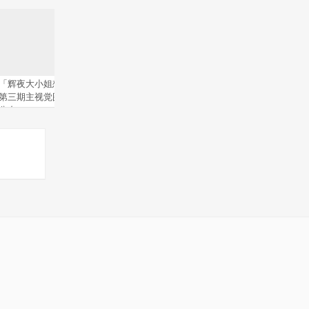
「辉夜大小姐想让我告白」
动画「天官赐福」开播一周
「通灵王
第三期主视觉图和正式PV
年贺图公开
公开
公布