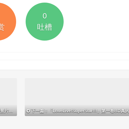
0
赏
吐槽
片段公开
下一篇：「LoveLive!SuperStar!!!」第一卷BD真人特典试听