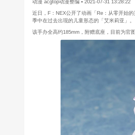
动漫
acgtop动漫整编
▪
2021-07-31 13:28:22
近日，F：NEX公开了动画「Re：从零开
季中在过去出现的儿童形态的「艾米莉亚」。
该手办全高约185mm，附赠底座，目前为