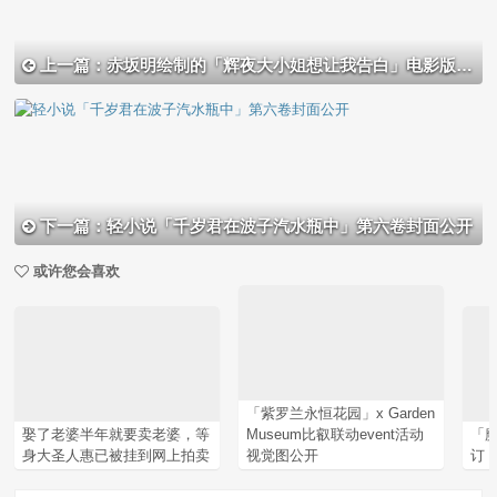
上一篇：赤坂明绘制的「辉夜大小姐想让我告白」电影版小说彩色封面公开
下一篇：轻小说「千岁君在波子汽水瓶中」第六卷封面公开
或许您会喜欢
「紫罗兰永恒花园」x Garden
娶了老婆半年就要卖老婆，等
Museum比叡联动event活动
「
身大圣人惠已被挂到网上拍卖
视觉图公开
订