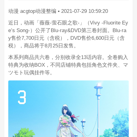
动漫
acgtop动漫整编
▪
2021-07-29 10:59:20
近日，动画「薇薇-萤石眼之歌-」（Vivy -Fluorite Ey
e’s Song-）公开了Blu-ray&DVD第三卷封面。Blu-ra
y售价7,700日元（含税），DVD售价6,600日元（含
税），商品将于8月25日发售。
本系列商品共六卷，分别收录全13话内容。全卷购入
特典为收纳BOX，不同店铺特典包括角色文件夹、マ
ツモト玩偶挂件等。