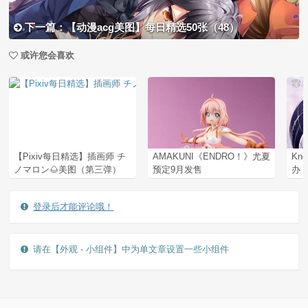
下一篇：【动漫acg美图】每日精选50张（48）
或许您会喜欢
【Pixiv每日精选】插画师 チ
AMAKUNI《ENDRO！》尤夏
Kn
ノマロン🌰美图（第三弹）
预定9月发售
办，
登录后才能评论哦！
请在【外观 - 小组件】中为单文章设置一些小组件