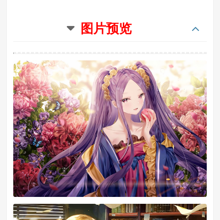
模样渐变 微笑的幻影
图片预览
思いの果てる場所 まだ遥か遠くて
思念的尽头 还在遥远的地方
求め探して彷徨ってやがて歌われて
渴求着寻找着徘徊着 然后被诗人传唱
幾千幾万幾億の旋律となる
成了几千数亿的旋律
いつか失い奪われて消える宿命でも
终有一天我的命运也会被夺走
それは忘れられろことなき 物語
这是无法忘记的故事
指先を絡めて 触れる誰かの夢