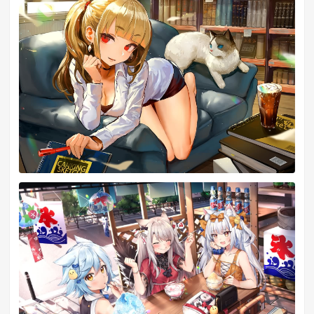
缠绕的指尖 触及了谁的梦境
刻まれた思いを 木霊だけが響く
被刻下的思念 回响在山涧中
言の葉を紡いて 微睡むだ泡沫
假寐中进入童话编织的幻影
旅人の名前を おとぎ話という
旅人的名字被称为童话
求め探して彷徨ってやがて道となり
渴求着寻找着徘徊着 然后不久便会成为道路
幾千幾万幾億の英雄は征く
千千万万几亿的英雄长征