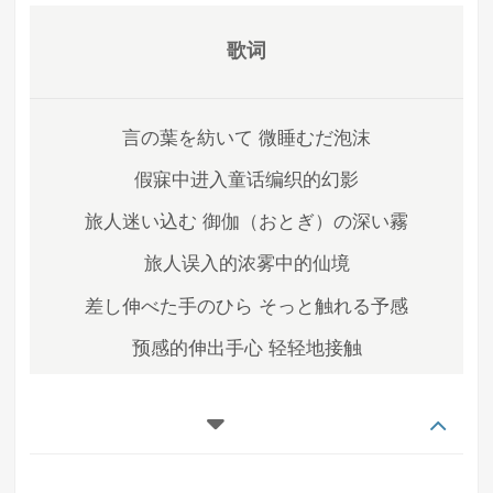
歌词
言の葉を紡いて 微睡むだ泡沫
假寐中进入童话编织的幻影
旅人迷い込む 御伽（おとぎ）の深い霧
旅人误入的浓雾中的仙境
差し伸べた手のひら そっと触れる予感
预感的伸出手心 轻轻地接触
受け止めてこぶれた 光の一雫
接到了光的一个水滴
面影移ろって 微笑んだ幻