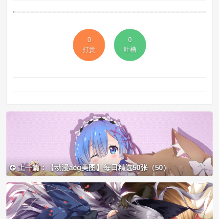
0
0
打赏
吐槽
上一篇：【动漫acg美图】每日精选50张（50）