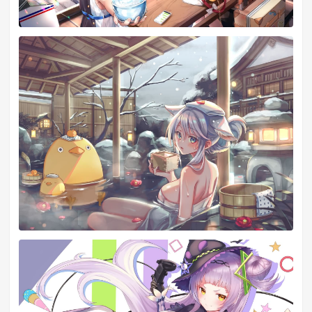
いつか失い奪われて消える宿命でも
终有一天我的宿命会被夺走
それは忘れられろことなく 此処にある
那是不可能忘记事 就在此处啊
求め探して彷徨ってやがて歌われて
渴求着寻找着徘徊着 然后被诗人传唱
幾千幾万幾億の旋律となる
成了几千数亿的旋律
いつか失い奪われて消える宿命でも
终有一天我的命运也会被夺走
それは忘れられろことなき 物語
这是无法忘记的故事