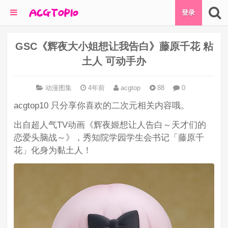
登录
GSC《辉夜大小姐想让我告白》藤原千花 粘
土人 可动手办
动漫图集
4年前
acgtop
88
0
acgtop10 只分享你喜欢的二次元相关内容哦。
出自超人气TV动画《辉夜姬想让人告白～天才们的
恋爱头脑战～》，秀知院学园学生会书记「藤原千
花」化身为黏土人！