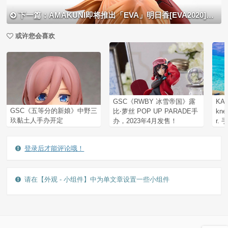
下一篇：AMAKUNI即将推出「EVA」明日香[EVA2020]」手办
或许您会喜欢
GSC《RWBY 冰雪帝国》露
KA
GSC《五等分的新娘》中野三
比‧萝丝 POP UP PARADE手
kn
玖黏土人手办开定
办，2023年4月发售！
r.
登录后才能评论哦！
请在【外观 - 小组件】中为单文章设置一些小组件