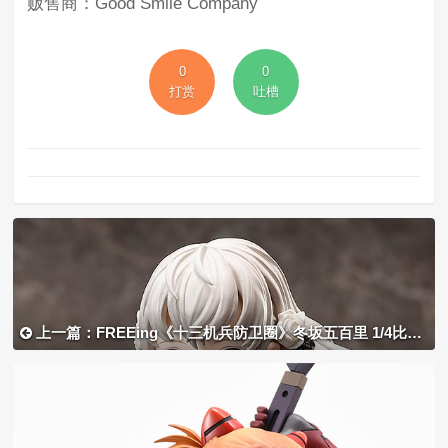
贩售商：Good Smile Company
0
0
打赏
吐槽
上一篇：FREEing《十三机兵防卫圈》冬坂五百里 1/4比例手办