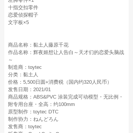
左脚零件×1
十指交扣零件
恋爱侦探帽子
文字板×5
商品名称：黏土人藤原千花
作品名称：辉夜姬想让人告白～天才们的恋爱头脑战
～
制造商：toytec
分类：黏土人
价格：5,500日圆+消费税（国内约320人民币）
发售日期：2021/01
商品规格：ABS&PVC 涂装完成可动模型・无比例・
附专用台座・全高：约100mm
原型制作：toytec DTC
制作协力：ねんどろん
发售商：toytec