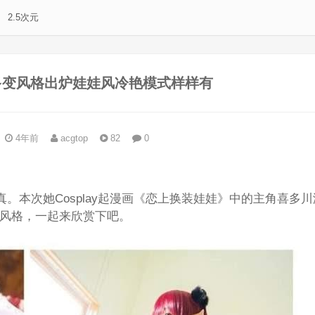
2.5次元
多变风格出炉娃娃风冷艳模式样样有
4年前
acgtop
82
0
。
真。本次她Cosplay起漫画《恋上换装娃娃》中的主角喜多川
风格，一起来欣赏下吧。