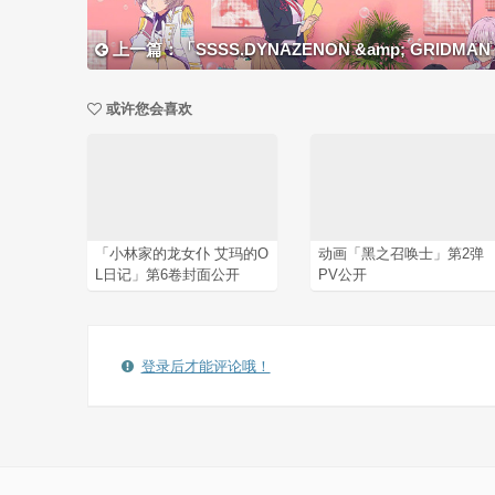
上一篇：「SSSS.DYNAZENON &amp; GRIDMAN 女主角档案」
或许您会喜欢
「小林家的龙女仆 艾玛的O
动画「黑之召唤士」第2弹
L日记」第6卷封面公开
PV公开
登录后才能评论哦！