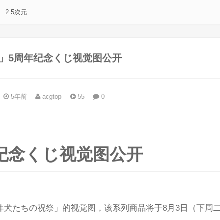
2.5次元
」5周年纪念くじ视觉图公开
5年前
acgtop
55
0
。
纪念くじ视觉图公开
ヰ犬たちの祝祭」的视觉图，该系列商品将于8月3日（下周