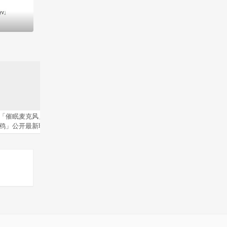
「催眠麦克风」x「三丽
动画「狂赌之渊 双」画师
「Manga
鸥」公开最新联动插图
公布最新绘制的主视觉图
t」20