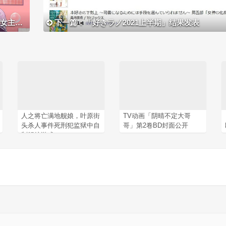
封面公开
下一篇：「好きラノ2021上半期」结果发表
人之将亡满地舰娘，叶原街
TV动画「阴晴不定大哥
头杀人事件死刑犯监狱中自
哥」第2卷BD封面公开
制舰娘游戏