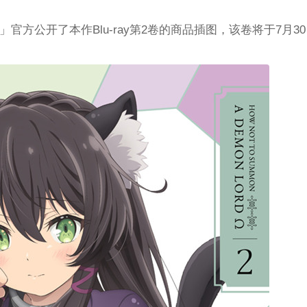
官方公开了本作Blu-ray第2卷的商品插图，该卷将于7月3