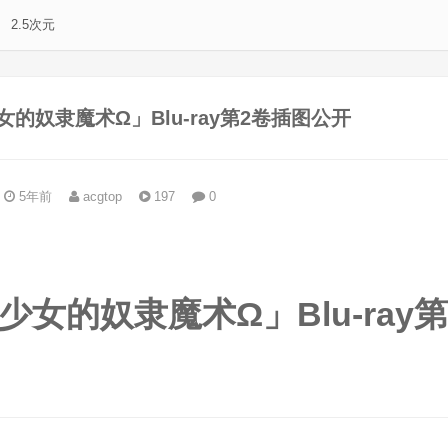
2.5次元
的奴隶魔术Ω」Blu-ray第2卷插图公开
5年前
acgtop
197
0
。
女的奴隶魔术Ω」Blu-ray第