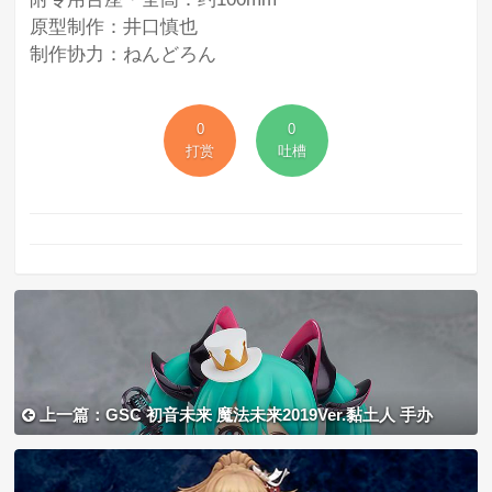
原型制作：井口慎也
制作协力：ねんどろん
0
0
打赏
吐槽
上一篇：GSC 初音未来 魔法未来2019Ver.黏土人 手办