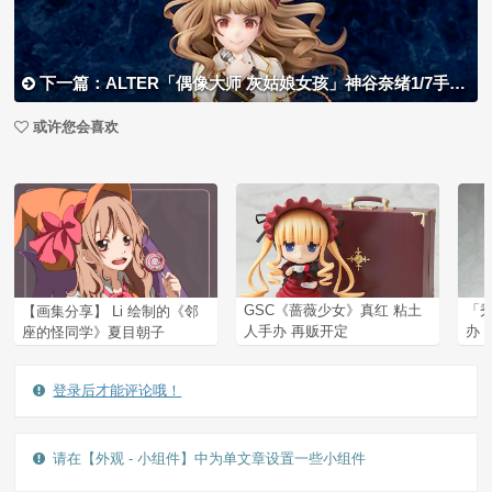
下一篇：ALTER「偶像大师 灰姑娘女孩」神谷奈绪1/7手办开订
或许您会喜欢
【画集分享】 Li 绘制的《邻
GSC《蔷薇少女》真红 粘土
「
座的怪同学》夏目朝子
人手办 再贩开定
办
登录后才能评论哦！
请在【外观 - 小组件】中为单文章设置一些小组件