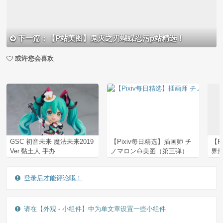
下一篇：【P站美图】鬼灭之刃蝴蝶忍污p站精选！
或许您会喜欢
GSC 初音未来 魔法未来2019
【Pixiv每日精选】插画师 チ
【
Ver.黏土人 手办
ノマロン🌰美图（第三弹）
界
登录后才能评论哦！
请在【外观 - 小组件】中为单文章设置一些小组件