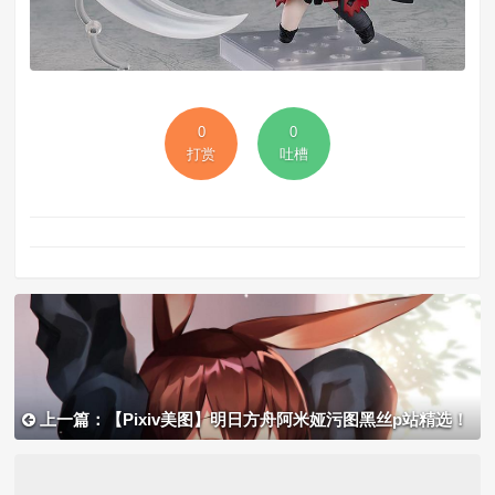
0
0
打赏
吐槽
上一篇：【Pixiv美图】明日方舟阿米娅污图黑丝p站精选！