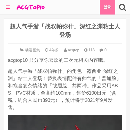
登录
超人气手游「战双帕弥什」深红之渊粘土人
登场
动漫图集
4年前
acgtop
118
0
acgtop10 只分享你喜欢的二次元相关内容哦。
超人气手游「战双帕弥什」的角色「露西亚·深红之
渊」粘土人登场！替换表情配件有帅气的「普通脸」
和饱含复杂情绪的「皱眉脸」共两种。作品采用AB
S、PVC材质，全高约100mm，售价6100日元（含
税，约合人民币393元），预计将于2021年9月发
售。