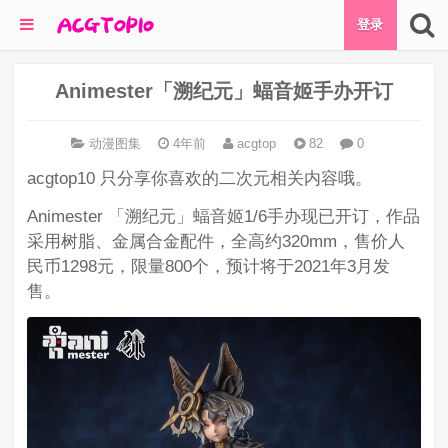
登录
Animester「溯纪元」蝠音姬手办开订
动漫图集
4年前
acgtop
82
0
acgtop10 只分享你喜欢的二次元相关内容哦。
Animester 「溯纪元」蝠音姬1/6手办现已开订，作品
采用树脂、金属合金配件，全高约320mm，售价人
民币1298元，限量800个，预计将于2021年3月发
售。