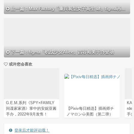
上一篇：Max Factory「重兵装型女子高生 肆」figma再版开订
下一篇：figma「机战少女Alice」四谷裕美手办登场
或许您会喜欢
G.E.M.系列《SPY×FAMILY
KAD
间谍家家酒》掌中的安妮亚酱
【Pixiv每日精选】插画师チ
rde
手办，2022年9月发售！
ノマロン🌰美图（第二弹）
手
登录后才能评论哦！