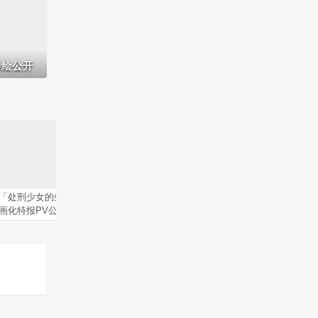
传绘公开
「处刑少女的生存之道」动
游戏《常轨脱离Creative》
万代「
画化特报PV公开
动画化决定，2024年播出
鬼手办