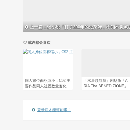
上一篇：轻小说「打了300年的史莱姆，不知不觉就练到了满级」第18卷封
或许您会喜欢
同人摊位面积缩小，C92 主
「水星领航员」剧场版「A
要作品同人社团数量变化
RIA The BENEDIZIONE」
BD宣传CM公开
登录后才能评论哦！