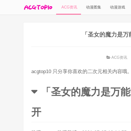
ACG资讯
动漫图集
动漫游戏
「圣女的魔力是万能的
ACG资讯
acgtop10 只分享你喜欢的二次元相关内容哦
「圣女的魔力是万能的
开