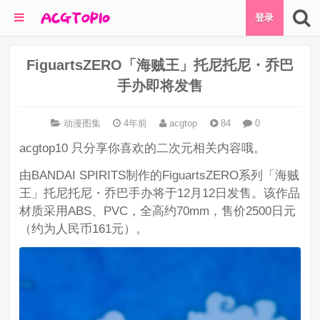
登录
FiguartsZERO「海贼王」托尼托尼・乔巴
手办即将发售
动漫图集
4年前
acgtop
84
0
acgtop10 只分享你喜欢的二次元相关内容哦。
由BANDAI SPIRITS制作的FiguartsZERO系列「海贼
王」托尼托尼・乔巴手办将于12月12日发售。该作品
材质采用ABS、PVC，全高约70mm，售价2500日元
（约为人民币161元）。