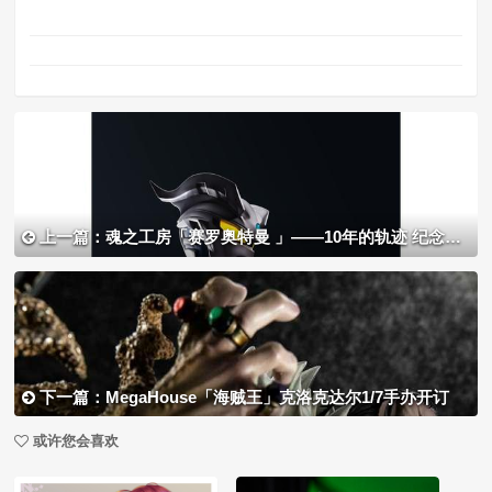
上一篇：魂之工房「赛罗奥特曼 」——10年的轨迹 纪念手办开订
下一篇：MegaHouse「海贼王」克洛克达尔1/7手办开订
或许您会喜欢