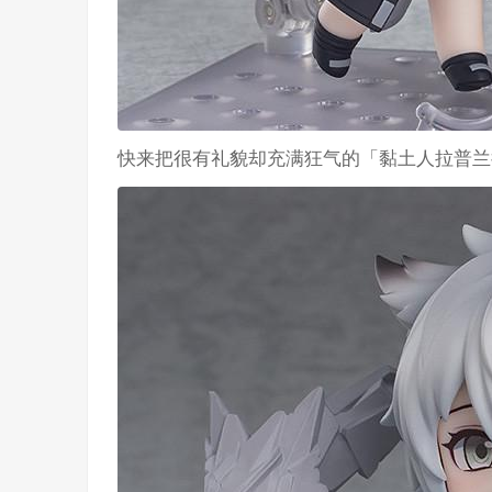
快来把很有礼貌却充满狂气的「黏土人拉普兰