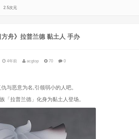
2.5次元
日方舟》拉普兰德 黏土人 手办
4年前
acgtop
70
0
。
复仇与恶意为名,引领弱小的人吧。
族「拉普兰德」化身为黏土人登场。