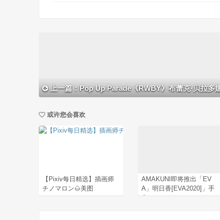
上一篇：Pop Up Parade《RWBY》布蕾克·贝拉多
或许您会喜欢
【Pixiv每日精选】插画师
AMAKUNI即将推出「EV
チノマロン🌰美图
A」明日香[EVA2020]」手
办