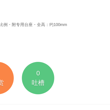
无比例・附专用台座・全高：约100mm
0
赏
吐槽