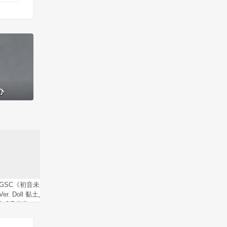
办
GSC《初音未来》约会服装
Aniplex《战翼的希格德莉
【Pix
Ver. Doll 黏土人手办，2023
法》驹込阿祖祖泳装Ver.，
チノマ
年3月发售！
手办开放预购中！
弹）