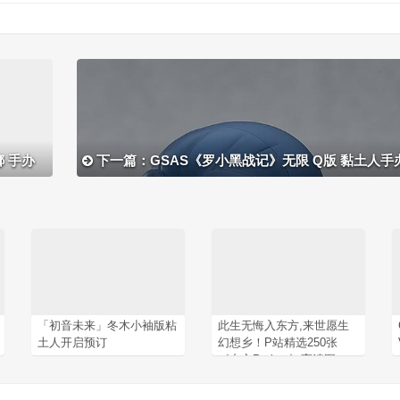
娜 手办
下一篇：GSAS《罗小黑战记》无限 Q版 黏土人手
「初音未来」冬木小袖版粘
此生无悔入东方,来世愿生
土人开启预订
幻想乡！P站精选250张
《东方Project》高清图