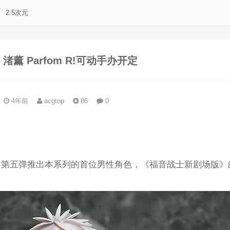
2.5次元
A》渚薰 Parfom R!可动手办开定
4年前
acgtop
86
0
。
”系列。第五弹推出本系列的首位男性角色，《福音战士新剧场版》