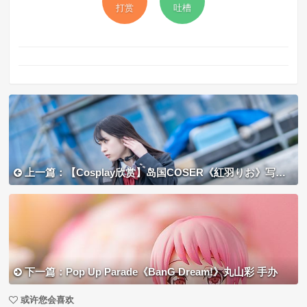
打赏
吐槽
上一篇：【Cosplay欣赏】岛国COSER《紅羽りお》写真集，白皙肌肤黑丝美腿吸睛！
下一篇：Pop Up Parade《BanG Dream!》丸山彩 手办
或许您会喜欢