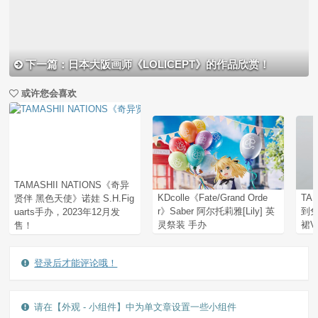
下一篇：日本大阪画师《LOLICEPT》的作品欣赏！
或许您会喜欢
TAMASHII NATIONS《奇异
贤伴 黑色天使》诺娃 S.H.Fig
KDcolle《Fate/Grand Orde
TA
uarts手办，2023年12月发
r》Saber 阿尔托莉雅[Lily] 英
到
售！
灵祭装 手办
裙V
登录后才能评论哦！
请在【外观 - 小组件】中为单文章设置一些小组件