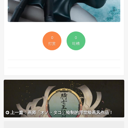
0
0
打赏
吐槽
上一篇：画师「オノ・タコ」绘制的浮世绘画风作品！