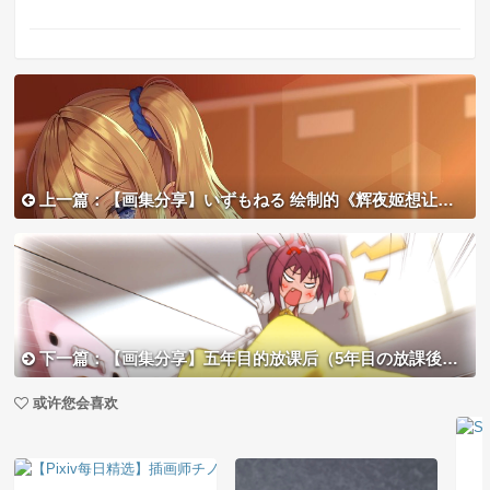
上一篇：【画集分享】いずもねる 绘制的《辉夜姬想让人告白》早坂爱
下一篇：【画集分享】五年目的放课后（5年目の放課後）系列萌图包 5.66G
或许您会喜欢