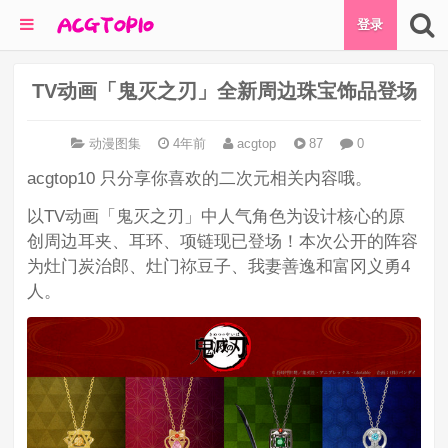
登录
TV动画「鬼灭之刃」全新周边珠宝饰品登场
动漫图集
4年前
acgtop
87
0
acgtop10 只分享你喜欢的二次元相关内容哦。
以TV动画「鬼灭之刃」中人气角色为设计核心的原
创周边耳夹、耳环、项链现已登场！本次公开的阵容
为灶门炭治郎、灶门祢豆子、我妻善逸和富冈义勇4
人。